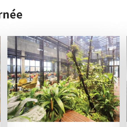
urnée