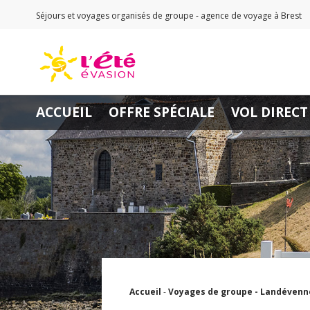
Séjours et voyages organisés de groupe - agence de voyage à Brest
ACCUEIL
OFFRE SPÉCIALE
VOL DIRECT
Accueil
-
Voyages de groupe -
Landévenne