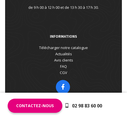
de 9 h 00 à 12 h 00 et de 13 h 30 à 17 h 30.
INFORMATIONS
Télécharger notre catalogue
Actualités
Avis clients
FAQ
CGV
02 98 83 60 00
CONTACTEZ-NOUS
Copyright © 2026 Agence l'Été Évasion by Réseau
Océlorn -
Politique de confidentialité
-
Mentions légales
-
Création
Business to Web